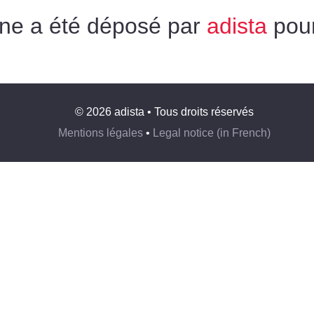
ne a été déposé par
adista
pour
© 2026 adista • Tous droits réservés
Mentions légales
•
Legal notice (in French)